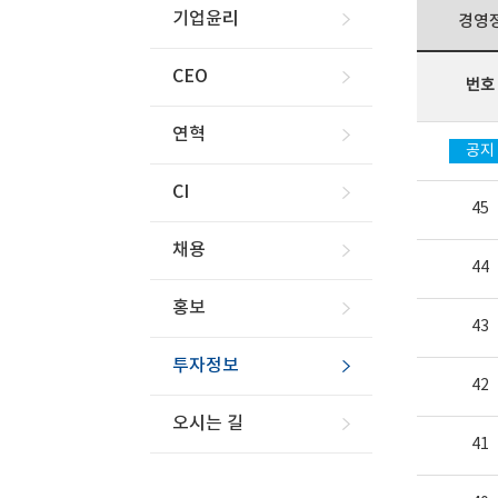
기업윤리
경영
CEO
번호
연혁
공지
CI
45
채용
44
홍보
43
투자정보
42
오시는 길
41