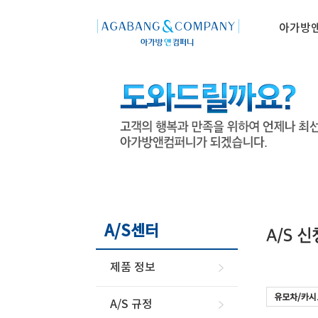
아가방
A/S센터
제품 정보
유모차/카시
A/S 규정